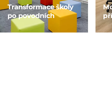
Transformace školy
Mo
po povodních
př