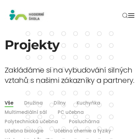
Skip to main content
Projekty
Zakládáme si na vybudování silných
vztahů s našimi zákazníky a partnery.
Vše
Družina
Dílny
Kuchyňka
Multimediální sál
PC učebna
Polytechnická učebna
Posluchárna
Učebna biologie
Učebna chemie a fyziky