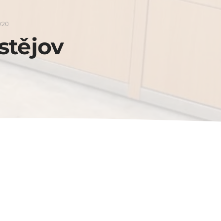
020
stějov