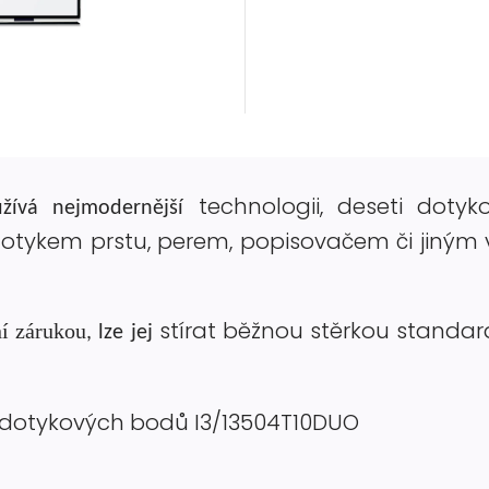
technologii, deseti doty
užívá nejmodernější
o dotykem prstu, perem, popisovačem či jiný
stírat běžnou stěrkou stand
í zárukou
, lze jej
 10 dotykových bodů I3/13504T10DUO