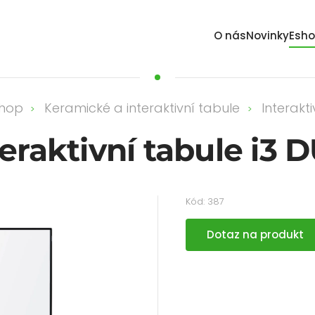
O nás
Novinky
Esh
shop
Keramické a interaktivní tabule
Interakti
teraktivní tabule i3 
Kód: 387
Dotaz na produkt