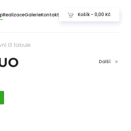
Košík -
0,00 Kč
op
Realizace
Galerie
Kontakt
vní I3 tabule
DUO
Další