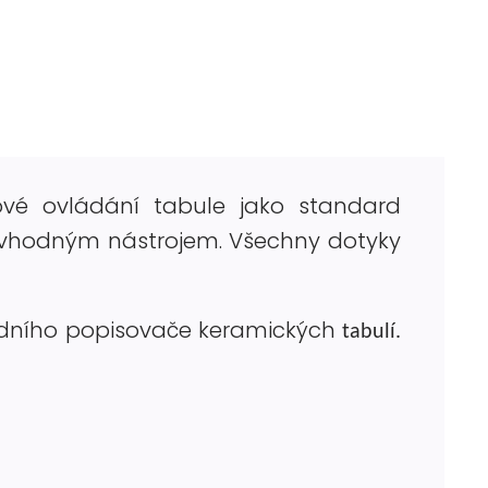
kové ovládání tabule jako standard
m vhodným nástrojem. Všechny dotyky
ardního popisovače keramických
tabulí.