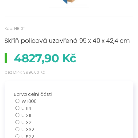
Kód: HB 011
Skříň policová uzavřená 95 x 40 x 42,4 cm
4827,90 Kč
bez DPH:
3990,00 Kč
Barva čelní části
W 1000
U 114
U 311
U 321
U 332
U 522