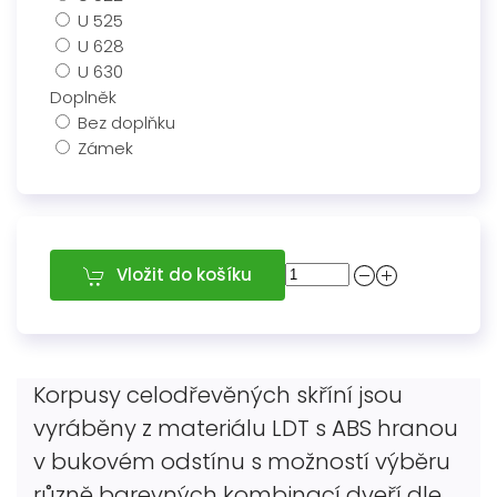
U 525
U 628
U 630
Doplněk
Bez doplňku
Zámek
Vložit do košíku
Korpusy celodřevěných skříní jsou
vyráběny z materiálu LDT s ABS hranou
v bukovém odstínu s možností výběru
různě barevných kombinací dveří dle