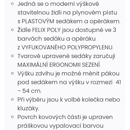
Jedná se o moderní výškově
stavitelnou židli na plynovém pístu
s PLASTOVÝM sedákem a opěrákem.
Židle FELIX POLY jsou dostupné ve 3
barvách sedáku a opěráku
z VYFUKOVANÉHO POLYPROPYLENU.
Tvarově upravené sedáky zaručují
MAXIMÁLNÍ ERGONOMII SEZENÍ.
Výšku zdvihu je možné měnit pákou
pod sedákem na výšku v rozmezí 41
– 54 cm.
Při výběru jsou k volbě kolečka nebo
kluzáky.
Povrch kovových části je upraven
práškovou vypalovací barvou