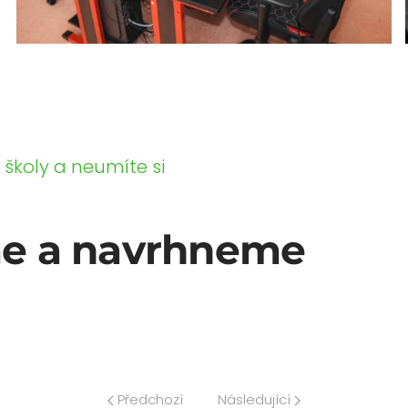
školy a neumíte si
me a navrhneme
Předchozí
Následující