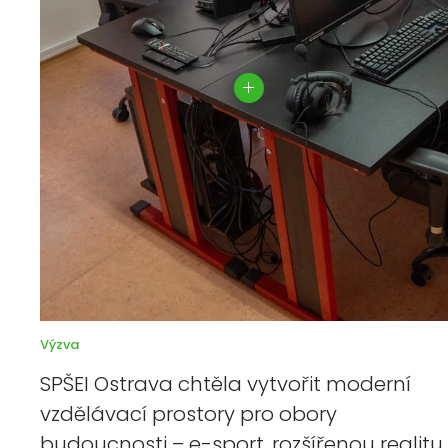
Výzva
SPŠEI Ostrava chtěla vytvořit moderní
vzdělávací prostory pro obory
budoucnosti – e-sport, rozšířenou realitu