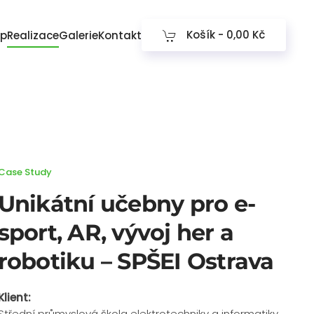
Košík -
0,00 Kč
op
Realizace
Galerie
Kontakt
Case Study
Unikátní učebny pro e-
sport, AR, vývoj her a
robotiku – SPŠEI Ostrava
Klient:
Střední průmyslová škola elektrotechniky a informatiky