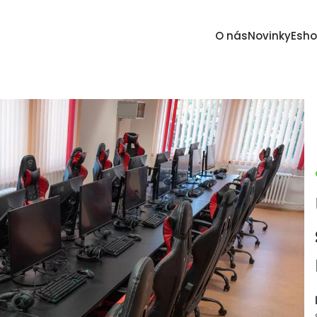
O nás
Novinky
Esh